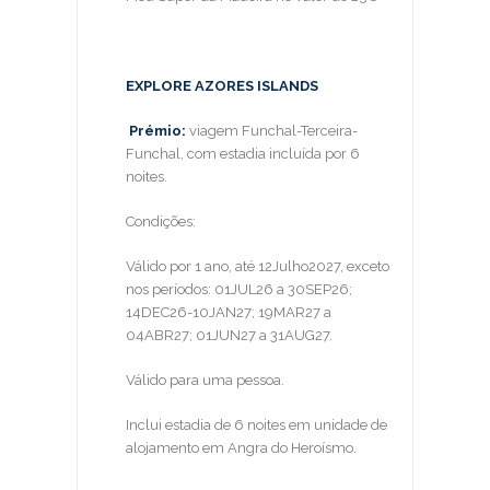
EXPLORE AZORES ISLANDS
Prémio:
viagem Funchal-Terceira-
Funchal, com estadia incluída por 6
noites.
Condições:
Válido por 1 ano, até 12Julho2027, exceto
nos períodos: 01JUL26 a 30SEP26;
14DEC26-10JAN27; 19MAR27 a
04ABR27; 01JUN27 a 31AUG27.
Válido para uma pessoa.
Inclui estadia de 6 noites em unidade de
alojamento em Angra do Heroísmo.