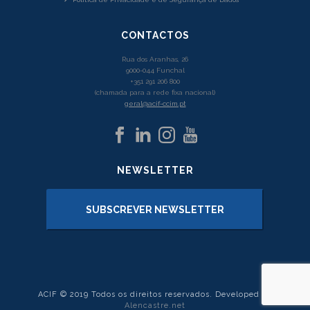
CONTACTOS
Rua dos Aranhas, 26
9000-044 Funchal
+351 291 206 800
(chamada para a rede fixa nacional)
geral@acif-ccim.pt
NEWSLETTER
SUBSCREVER NEWSLETTER
ACIF © 2019 Todos os direitos reservados. Developed by
Alencastre.net