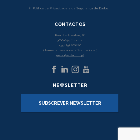
Política de Privacidade e de Segurança de Dados
CONTACTOS
Rua dos Aranhas, 26
9000-044 Funchal
+351 291 206 800
(chamada para a rede fixa nacional)
geral@acif-ccim.pt
NEWSLETTER
SUBSCREVER NEWSLETTER