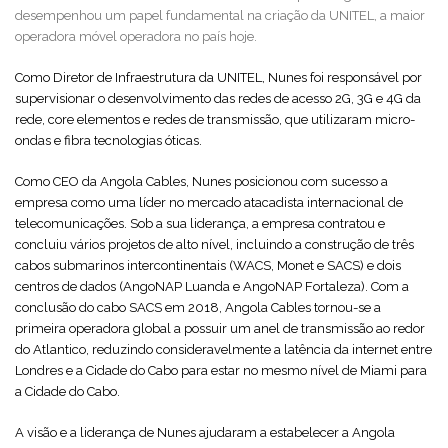
desempenhou um papel fundamental na criação da UNITEL, a maior
operadora móvel operadora no país hoje.
Como Diretor de Infraestrutura da UNITEL, Nunes foi responsável por
supervisionar o desenvolvimento das redes de acesso 2G, 3G e 4G da
rede, core elementos e redes de transmissão, que utilizaram micro-
ondas e fibra tecnologias óticas.
Como CEO da Angola Cables, Nunes posicionou com sucesso a
empresa como uma líder no mercado atacadista internacional de
telecomunicações. Sob a sua liderança, a empresa contratou e
concluiu vários projetos de alto nível, incluindo a construção de três
cabos submarinos intercontinentais (WACS, Monet e SACS) e dois
centros de dados (AngoNAP Luanda e AngoNAP Fortaleza). Com a
conclusão do cabo SACS em 2018, Angola Cables tornou-se a
primeira operadora global a possuir um anel de transmissão ao redor
do Atlantico, reduzindo consideravelmente a latência da internet entre
Londres e a Cidade do Cabo para estar no mesmo nível de Miami para
a Cidade do Cabo.
A visão e a liderança de Nunes ajudaram a estabelecer a Angola