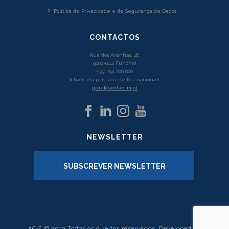
Política de Privacidade e de Segurança de Dados
CONTACTOS
Rua dos Aranhas, 26
9000-044 Funchal
+351 291 206 800
(chamada para a rede fixa nacional)
geral@acif-ccim.pt
NEWSLETTER
SUBSCREVER NEWSLETTER
ACIF © 2019 Todos os direitos reservados. Developed by