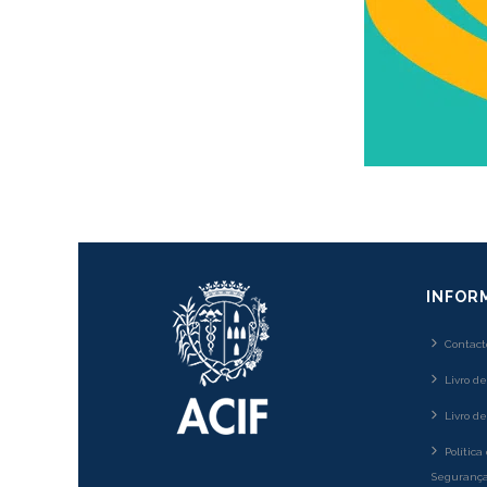
INFOR
Contact
Livro d
Livro d
Política
Segurança