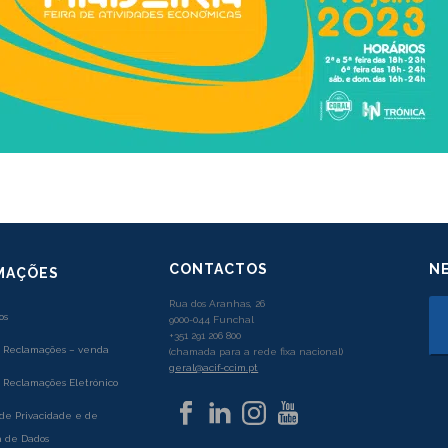
CONTACTOS
N
MAÇÕES
Rua dos Aranhas, 26
os
9000-044 Funchal
+351 291 206 800
e Reclamações – venda
(chamada para a rede fixa nacional)
geral@acif-ccim.pt
e Reclamações Eletrónico
 de Privacidade e de
 de Dados