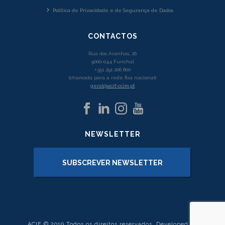
Política de Privacidade e de Segurança de Dados
CONTACTOS
Rua dos Aranhas, 26
9000-044 Funchal
+351 291 206 800
(chamada para a rede fixa nacional)
geral@acif-ccim.pt
NEWSLETTER
SUBSCREVER NEWSLETTER
ACIF © 2019 Todos os direitos reservados. Developed by