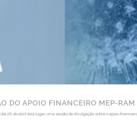
ÃO DO APOIO FINANCEIRO MEP-RAM
dia 28 de abril terá lugar uma sessão de divulgação sobre o apoio finance