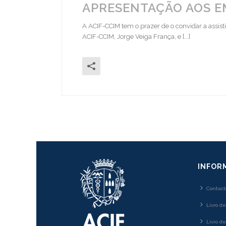
APRESENTAÇÃO AOS EM
A ACIF-CCIM tem o prazer de o convidar a assis
ACIF-CCIM, Jorge Veiga França, e [...]
INFOR
Contact
Livro d
Livro d