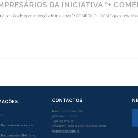
PRESÁRIOS DA INICIATIVA “+ COMÉ
tir à sessão de apresentação da iniciativa “+ COMÉRCIO LOCAL” que contará 
CONTACTOS
N
MAÇÕES
Rua dos Aranhas, 26
os
9000-044 Funchal
+351 291 206 800
e Reclamações – venda
(chamada para a rede fixa nacional)
geral@acif-ccim.pt
e Reclamações Eletrónico