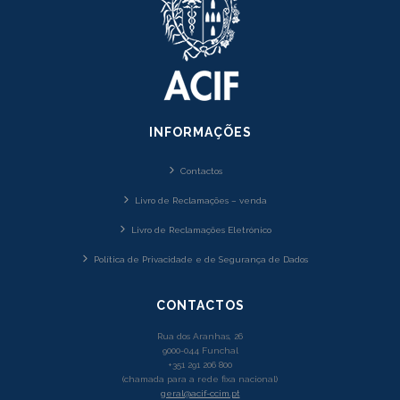
INFORMAÇÕES
Contactos
Livro de Reclamações – venda
Livro de Reclamações Eletrónico
Política de Privacidade e de Segurança de Dados
CONTACTOS
Rua dos Aranhas, 26
9000-044 Funchal
+351 291 206 800
(chamada para a rede fixa nacional)
geral@acif-ccim.pt