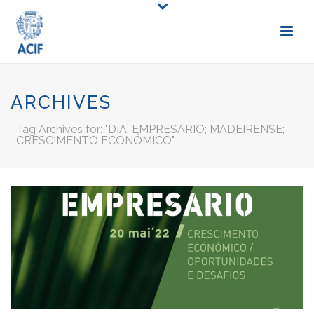
ARCHIVES
Tag Archives for: "DIA; EMPRESARIO; MADEIRENSE;
CRESCIMENTO ECONÓMICO"