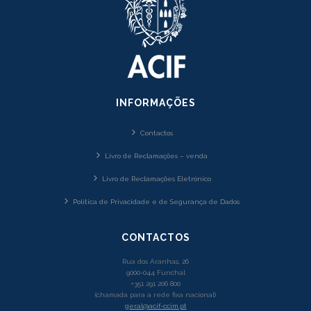
INFORMAÇÕES
Contactos
Livro de Reclamações – venda
Livro de Reclamações Eletrónico
Política de Privacidade e de Segurança de Dados
CONTACTOS
Rua dos Aranhas, 26
9000-044 Funchal
+351 291 206 800
(chamada para a rede fixa nacional)
geral@acif-ccim.pt