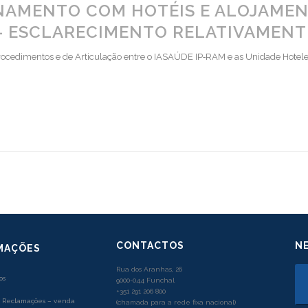
NAMENTO COM HOTÉIS E ALOJAMEN
 – ESCLARECIMENTO RELATIVAMENT
rocedimentos e de Articulação entre o IASAÚDE IP‐RAM e as Unidade Hotele
CONTACTOS
N
MAÇÕES
Rua dos Aranhas, 26
os
9000-044 Funchal
+351 291 206 800
e Reclamações – venda
(chamada para a rede fixa nacional)