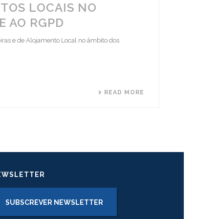
TOS LOCAIS NO
E AO RGPD
iras e de Alojamento Local no âmbito dos
READ MORE
EWSLETTER
SUBSCREVER NEWSLETTER