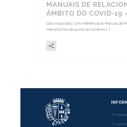
MANUAIS DE RELACIO
ÂMBITO DO COVID-19
Caro Associado, Com referência ao Manual de P
mecanismos de auxílio ao Governo [...]
INFOR
Contact
Livro d