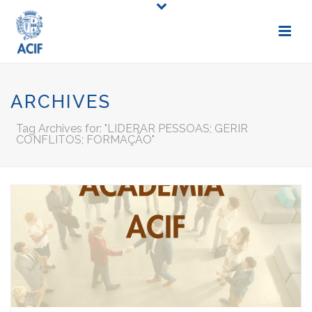
ARCHIVES
Tag Archives for: "LIDERAR PESSOAS; GERIR
CONFLITOS; FORMAÇÃO"