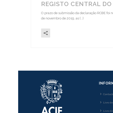
REGISTO CENTRAL DO 
O prazo de submissão da declaração RCBE foi nov
de novembro de 2019, as [...]
INFOR
Contact
Livro d
Livro d