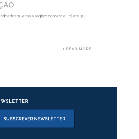
AÇÃO
idades sujeitas a registo comercial; b) até 30
READ MORE
EWSLETTER
SUBSCREVER NEWSLETTER