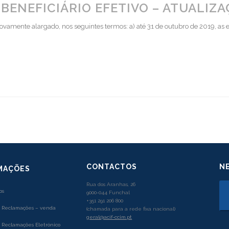
BENEFICIÁRIO EFETIVO – ATUALIZ
amente alargado, nos seguintes termos: a) até 31 de outubro de 2019, as ent
CONTACTOS
N
MAÇÕES
Rua dos Aranhas, 26
os
9000-044 Funchal
+351 291 206 800
e Reclamações – venda
(chamada para a rede fixa nacional)
geral@acif-ccim.pt
e Reclamações Eletrónico