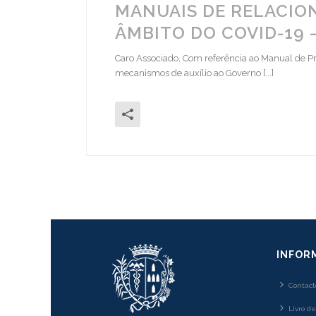
MANUAIS DE RELACIO
ÂMBITO DO COVID-19
Caro Associado, Com referência ao Manual de P
mecanismos de auxílio ao Governo [...]
INFOR
Contact
Livro d