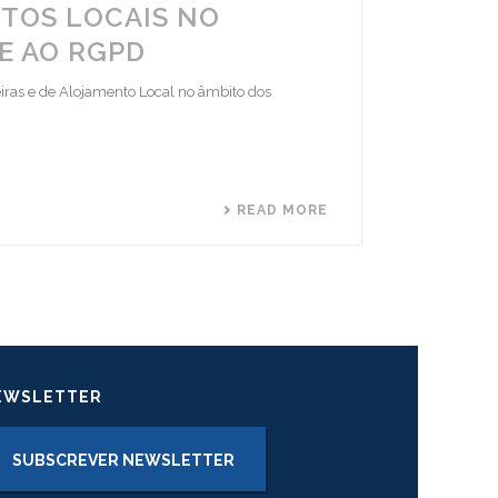
TOS LOCAIS NO
E AO RGPD
iras e de Alojamento Local no âmbito dos
READ MORE
EWSLETTER
SUBSCREVER NEWSLETTER