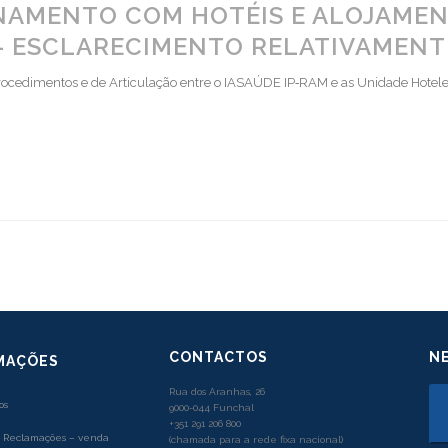
NAMENTO COM HOTÉIS E ALOJAMEN
 – ESCLARECIMENTO RELATIVAMENT
rocedimentos e de Articulação entre o IASAÚDE IP‐RAM e as Unidade Hotele
CONTACTOS
N
MAÇÕES
Rua dos Aranhas, 26
os
9000-044 Funchal
+351 291 206 800
e Reclamações – venda
(chamada para a rede fixa nacional)