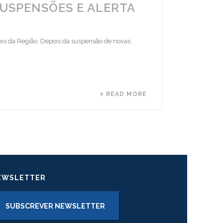
SUSPENSÕES E ALERTA
is da Região. Depois da suspensão de novas
READ MORE
EWSLETTER
SUBSCREVER NEWSLETTER