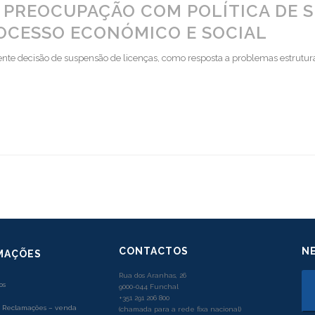
 PREOCUPAÇÃO COM POLÍTICA DE 
ROCESSO ECONÓMICO E SOCIAL
te decisão de suspensão de licenças, como resposta a problemas estrutura
CONTACTOS
N
MAÇÕES
Rua dos Aranhas, 26
os
9000-044 Funchal
+351 291 206 800
e Reclamações – venda
(chamada para a rede fixa nacional)