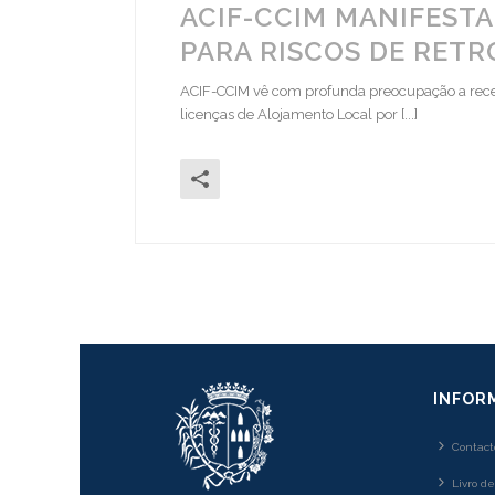
ACIF-CCIM MANIFESTA
PARA RISCOS DE RET
ACIF-CCIM vê com profunda preocupação a recen
licenças de Alojamento Local por [...]
INFOR
Contact
Livro d