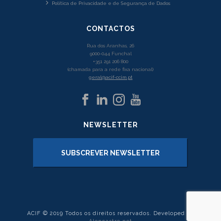
Política de Privacidade e de Segurança de Dados
CONTACTOS
Rua dos Aranhas, 26
9000-044 Funchal
+351 291 206 800
(chamada para a rede fixa nacional)
geral@acif-ccim.pt
NEWSLETTER
SUBSCREVER NEWSLETTER
ACIF © 2019 Todos os direitos reservados. Developed by