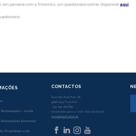
o, em parceria com a Trinomics, um questionário online, disponível
aqui
.
uestionário.
CONTACTOS
N
MAÇÕES
Rua dos Aranhas, 26
os
9000-044 Funchal
+351 291 206 800
e Reclamações – venda
(chamada para a rede fixa nacional)
geral@acif-ccim.pt
e Reclamações Eletrónico
 de Privacidade e de