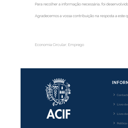
Para recolher a informação necessária, foi desenvolvid
Agradecemos a vossa contribuição na resposta a este q
Economia Circular; Emprego
INFOR
Contact
Livro d
Livro d
Política