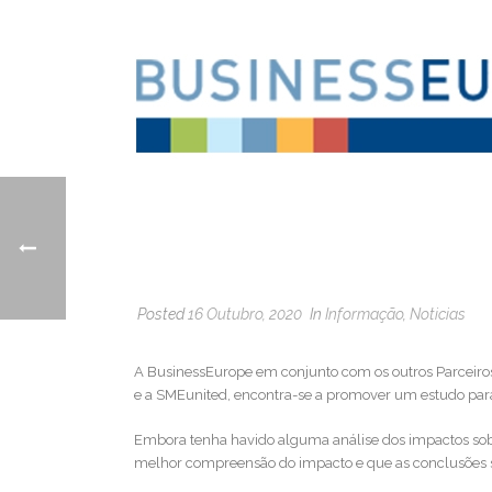
Posted
16 Outubro, 2020
In
Informação
,
Noticias
A BusinessEurope em conjunto com os outros Parceiros
e a SMEunited, encontra-se a promover um estudo para
Embora tenha havido alguma análise dos impactos sobr
melhor compreensão do impacto e que as conclusões sej