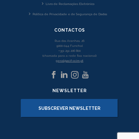
Livro de Reclamações Eletrónico
Política de Privacidade e de Segurança de Dados
CONTACTOS
Rua dos Aranhas, 26
9000-044 Funchal
+351 291 206 800
(chamada para a rede fixa nacional)
geral@acif-ccim.pt
NEWSLETTER
SUBSCREVER NEWSLETTER