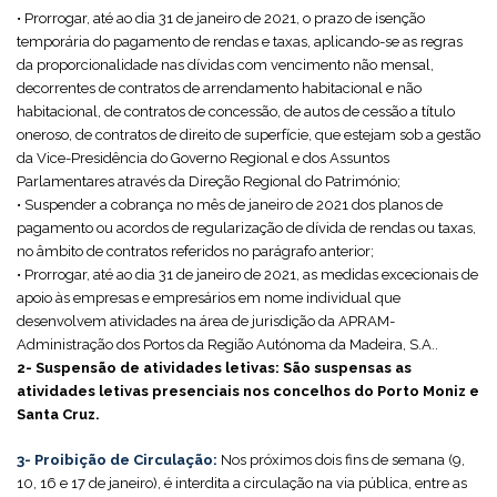
• Prorrogar, até ao dia 31 de janeiro de 2021, o prazo de isenção
temporária do pagamento de rendas e taxas, aplicando-se as regras
da proporcionalidade nas dívidas com vencimento não mensal,
decorrentes de contratos de arrendamento habitacional e não
habitacional, de contratos de concessão, de autos de cessão a título
oneroso, de contratos de direito de superfície, que estejam sob a gestão
da Vice-Presidência do Governo Regional e dos Assuntos
Parlamentares através da Direção Regional do Património;
• Suspender a cobrança no mês de janeiro de 2021 dos planos de
pagamento ou acordos de regularização de dívida de rendas ou taxas,
no âmbito de contratos referidos no parágrafo anterior;
• Prorrogar, até ao dia 31 de janeiro de 2021, as medidas excecionais de
apoio às empresas e empresários em nome individual que
desenvolvem atividades na área de jurisdição da APRAM-
Administração dos Portos da Região Autónoma da Madeira, S.A..
2- Suspensão de atividades letivas: São suspensas as
atividades letivas presenciais nos concelhos do Porto Moniz e
Santa Cruz.
3- Proibição de Circulação:
Nos próximos dois fins de semana (9,
10, 16 e 17 de janeiro), é interdita a circulação na via pública, entre as