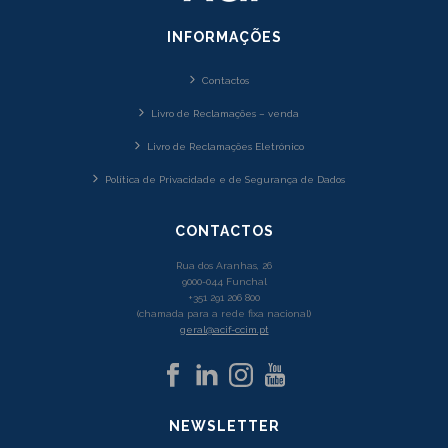
INFORMAÇÕES
Contactos
Livro de Reclamações – venda
Livro de Reclamações Eletrónico
Política de Privacidade e de Segurança de Dados
CONTACTOS
Rua dos Aranhas, 26
9000-044 Funchal
+351 291 206 800
(chamada para a rede fixa nacional)
geral@acif-ccim.pt
NEWSLETTER