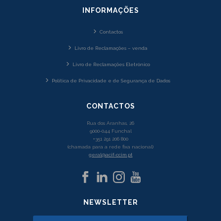
INFORMAÇÕES
Contactos
Livro de Reclamações – venda
Livro de Reclamações Eletrónico
Política de Privacidade e de Segurança de Dados
CONTACTOS
Rua dos Aranhas, 26
9000-044 Funchal
+351 291 206 800
(chamada para a rede fixa nacional)
geral@acif-ccim.pt
NEWSLETTER