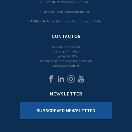
Livro de Reclamações – venda
Livro de Reclamações Eletrónico
Política de Privacidade e de Segurança de Dados
CONTACTOS
Rua dos Aranhas, 26
9000-044 Funchal
+351 291 206 800
(chamada para a rede fixa nacional)
geral@acif-ccim.pt
NEWSLETTER
SUBSCREVER NEWSLETTER