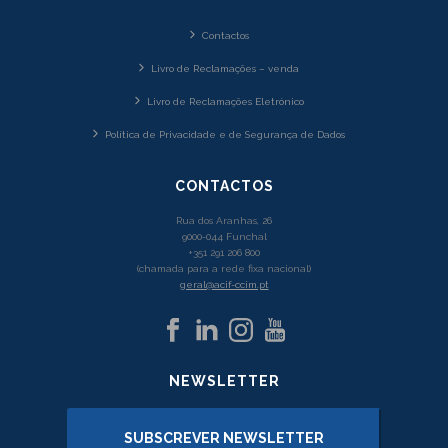
Contactos
Livro de Reclamações – venda
Livro de Reclamações Eletrónico
Política de Privacidade e de Segurança de Dados
CONTACTOS
Rua dos Aranhas, 26
9000-044 Funchal
+351 291 206 800
(chamada para a rede fixa nacional)
geral@acif-ccim.pt
NEWSLETTER
SUBSCREVER NEWSLETTER