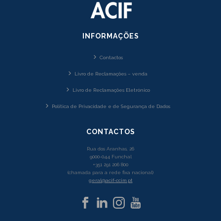
INFORMAÇÕES
Contactos
Livro de Reclamações – venda
Livro de Reclamações Eletrónico
Política de Privacidade e de Segurança de Dados
CONTACTOS
Rua dos Aranhas, 26
9000-044 Funchal
+351 291 206 800
(chamada para a rede fixa nacional)
geral@acif-ccim.pt