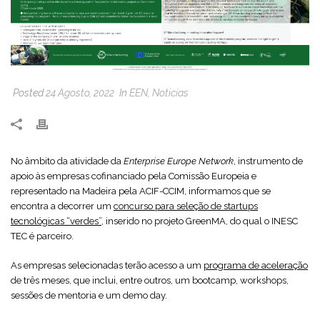
Posted
24 Agosto, 2022
In
EEN
,
Noticias
No âmbito da atividade da
Enterprise Europe Network
, instrumento de
apoio às empresas cofinanciado pela Comissão Europeia e
representado na Madeira pela ACIF-CCIM, informamos que se
encontra a decorrer um
concurso para seleção de startups
tecnológicas “verdes”
, inserido no projeto GreenMA, do qual o INESC
TEC é parceiro.
As empresas selecionadas terão acesso a um
programa de aceleração
de três meses, que inclui, entre outros, um bootcamp, workshops,
sessões de mentoria e um demo day.