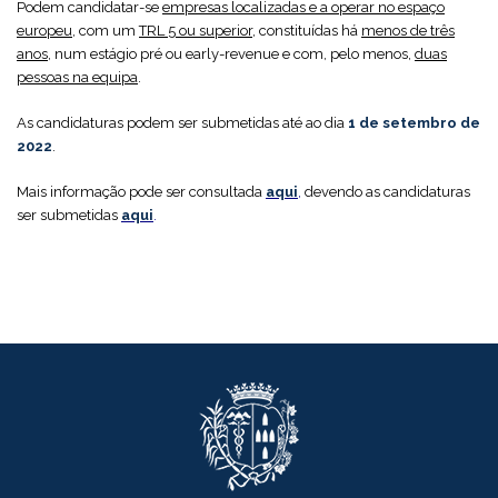
Podem candidatar-se
empresas localizadas e a operar no espaço
europeu
, com um
TRL 5 ou superior
, constituídas há
menos de três
anos
, num estágio pré ou early-revenue e com, pelo menos,
duas
pessoas na equipa
.
As candidaturas podem ser submetidas até ao dia
1 de setembro de
2022
.
Mais informação pode ser consultada
aqui
,
devendo as candidaturas
ser submetidas
aqui
.