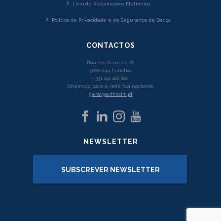
Livro de Reclamações Eletrónico
Política de Privacidade e de Segurança de Dados
CONTACTOS
Rua dos Aranhas, 26
9000-044 Funchal
+351 291 206 800
(chamada para a rede fixa nacional)
geral@acif-ccim.pt
NEWSLETTER
SUBSCREVER NEWSLETTER