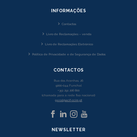
INFORMAÇÕES
Contactos
Livro de Reclamações – venda
Livro de Reclamações Eletrónico
Política de Privacidade e de Segurança de Dados
CONTACTOS
Rua dos Aranhas, 26
9000-044 Funchal
+351 291 206 800
(chamada para a rede fixa nacional)
geral@acif-ccim.pt
NEWSLETTER