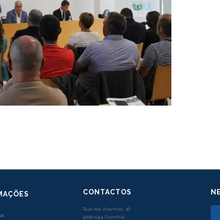
CONTACTOS
N
MAÇÕES
Rua dos Aranhas, 26
os
9000-044 Funchal