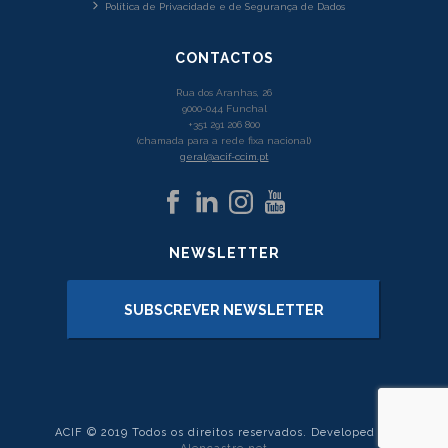
Política de Privacidade e de Segurança de Dados
CONTACTOS
Rua dos Aranhas, 26
9000-044 Funchal
+351 291 206 800
(chamada para a rede fixa nacional)
geral@acif-ccim.pt
NEWSLETTER
SUBSCREVER NEWSLETTER
ACIF © 2019 Todos os direitos reservados. Developed by