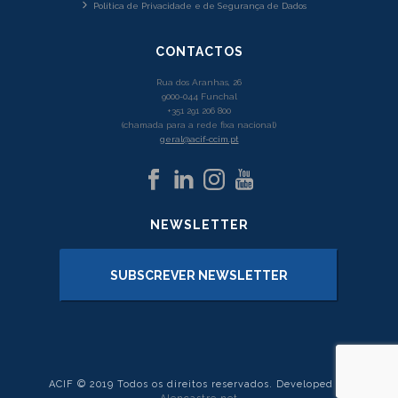
Política de Privacidade e de Segurança de Dados
CONTACTOS
Rua dos Aranhas, 26
9000-044 Funchal
+351 291 206 800
(chamada para a rede fixa nacional)
geral@acif-ccim.pt
NEWSLETTER
SUBSCREVER NEWSLETTER
ACIF © 2019 Todos os direitos reservados. Developed by