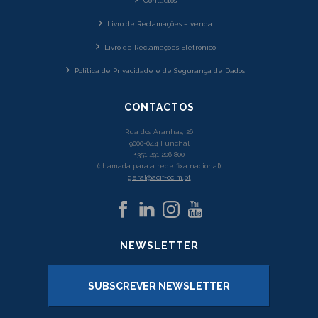
Contactos
Livro de Reclamações – venda
Livro de Reclamações Eletrónico
Política de Privacidade e de Segurança de Dados
CONTACTOS
Rua dos Aranhas, 26
9000-044 Funchal
+351 291 206 800
(chamada para a rede fixa nacional)
geral@acif-ccim.pt
NEWSLETTER
SUBSCREVER NEWSLETTER