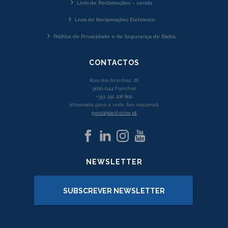
Livro de Reclamações – venda
Livro de Reclamações Eletrónico
Política de Privacidade e de Segurança de Dados
CONTACTOS
Rua dos Aranhas, 26
9000-044 Funchal
+351 291 206 800
(chamada para a rede fixa nacional)
geral@acif-ccim.pt
NEWSLETTER
SUBSCREVER NEWSLETTER