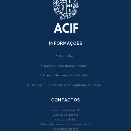
INFORMAÇÕES
Contactos
Livro de Reclamações – venda
Livro de Reclamações Eletrónico
Política de Privacidade e de Segurança de Dados
CONTACTOS
Rua dos Aranhas, 26
9000-044 Funchal
+351 291 206 800
(chamada para a rede fixa nacional)
geral@acif-ccim.pt