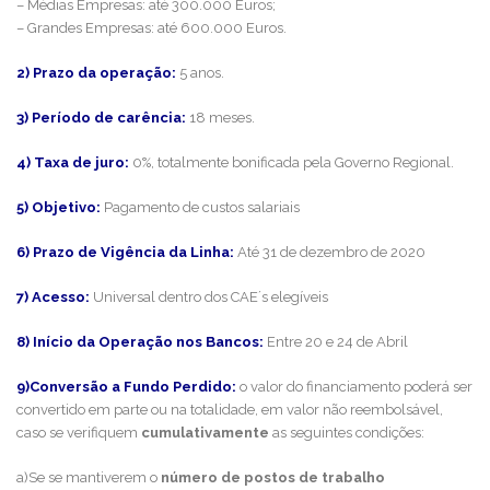
– Médias Empresas: até 300.000 Euros;
– Grandes Empresas: até 600.000 Euros.
2) Prazo da operação:
5 anos.
3) Período de carência:
18 meses.
4) Taxa de juro:
0%, totalmente bonificada pela Governo Regional.
5) Objetivo:
Pagamento de custos salariais
6) Prazo de Vigência da Linha:
Até 31 de dezembro de 2020
7) Acesso:
Universal dentro dos CAE´s elegíveis
8) Início da Operação nos Bancos:
Entre 20 e 24 de Abril
9)Conversão a Fundo Perdido:
o valor do financiamento poderá ser
convertido em parte ou na totalidade, em valor não reembolsável,
caso se verifiquem
cumulativamente
as seguintes condições:
a)Se se mantiverem o
número de postos de trabalho