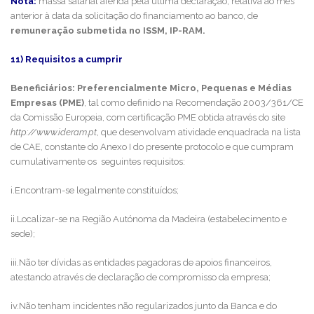
Nota:
massa salarial aferida pela última declaração, relativa ao mês
anterior à data da solicitação do financiamento ao banco, de
remuneração submetida no ISSM, IP-RAM.
11) Requisitos a cumprir
Beneficiários: Preferencialmente Micro, Pequenas e Médias
Empresas (PME)
, tal como definido na Recomendação 2003/361/CE
da Comissão Europeia, com certificação PME obtida através do site
http://www.ideram.pt
, que desenvolvam atividade enquadrada na lista
de CAE, constante do Anexo I do presente protocolo e que cumpram
cumulativamente os seguintes requisitos:
i.Encontram-se legalmente constituídos;
ii.Localizar-se na Região Autónoma da Madeira (estabelecimento e
sede);
iii.Não ter dívidas as entidades pagadoras de apoios financeiros,
atestando através de declaração de compromisso da empresa;
iv.Não tenham incidentes não regularizados junto da Banca e do