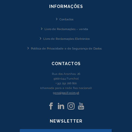
INFORMAÇÕES
Contactos
Livro de Reclamações – venda
Livro de Reclamações Eletrónico
Política de Privacidade e de Segurança de Dados
CONTACTOS
Rua dos Aranhas, 26
9000-044 Funchal
+351 291 206 800
(chamada para a rede fixa nacional)
geral@acif-ccim.pt
NEWSLETTER