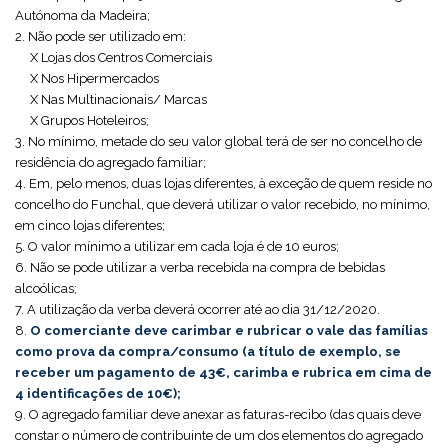
Autónoma da Madeira;
2. Não pode ser utilizado em:
X Lojas dos Centros Comerciais
X Nos Hipermercados
X Nas Multinacionais/ Marcas
X Grupos Hoteleiros;
3. No mínimo, metade do seu valor global terá de ser no concelho de
residência do agregado familiar;
4. Em, pelo menos, duas lojas diferentes, à exceção de quem reside no
concelho do Funchal, que deverá utilizar o valor recebido, no mínimo,
em cinco lojas diferentes;
5. O valor mínimo a utilizar em cada loja é de 10 euros;
6. Não se pode utilizar a verba recebida na compra de bebidas
alcoólicas;
7. A utilização da verba deverá ocorrer até ao dia 31/12/2020.
8.
O comerciante deve carimbar e rubricar o vale das famílias
como prova da compra/consumo (a título de exemplo, se
receber um pagamento de 43€, carimba e rubrica em cima de
4 identificações de 10€);
9. O agregado familiar deve anexar as faturas-recibo (das quais deve
constar o número de contribuinte de um dos elementos do agregado