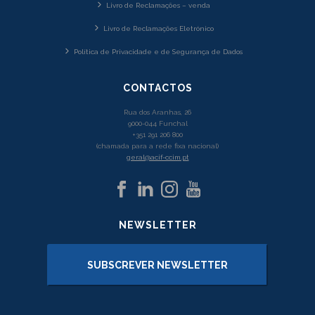
Livro de Reclamações – venda
Livro de Reclamações Eletrónico
Política de Privacidade e de Segurança de Dados
CONTACTOS
Rua dos Aranhas, 26
9000-044 Funchal
+351 291 206 800
(chamada para a rede fixa nacional)
geral@acif-ccim.pt
NEWSLETTER
SUBSCREVER NEWSLETTER