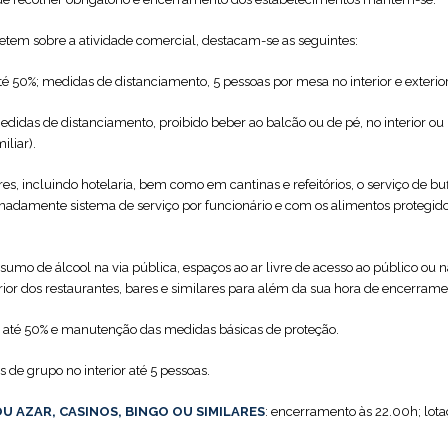
etem sobre a atividade comercial, destacam-se as seguintes:
é 50%; medidas de distanciamento, 5 pessoas por mesa no interior e exteri
didas de distanciamento, proibido beber ao balcão ou de pé, no interior ou 
iliar).
es, incluindo hotelaria, bem como em cantinas e refeitórios, o serviço de b
nadamente sistema de serviço por funcionário e com os alimentos protegidos 
sumo de álcool na via pública, espaços ao ar livre de acesso ao público ou
rior dos restaurantes, bares e similares para além da sua hora de encerram
o até 50% e manutenção das medidas básicas de proteção.
s de grupo no interior até 5 pessoas.
 AZAR, CASINOS, BINGO OU SIMILARES
: encerramento às 22.00h; lo