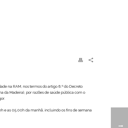
dade na RAM, nos termos do artigo 8.º do Decreto
ma da Madeira), por razões de saúde pública com o
gor.
.00h e as 05.00h da manhã, incluindo os fins de semana