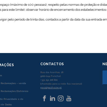
espaço (máximo de 100 pessoas); respeito pelas normas de proteção e dista
para este limite); observar horário de encerramento dos estabelecimentos e
vigor pelo período de trinta dias, contados a partir da data da sua entrada e
CONTACTOS
N
MAÇÕES
Rua dos Aranhas, 26
os
9000-044 Funchal
+351 291 206 800
e Reclamações – venda
(chamada para a rede fixa nacional)
geral@acif-ccim.pt
e Reclamações Eletrónico
 de Privacidade e de
 de Dados