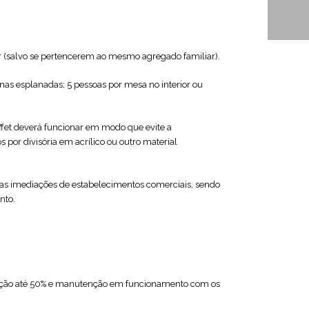
or (salvo se pertencerem ao mesmo agregado familiar).
nas esplanadas; 5 pessoas por mesa no interior ou
uffet deverá funcionar em modo que evite a
por divisória em acrílico ou outro material
 nas imediações de estabelecimentos comerciais, sendo
ento.
tação até 50% e manutenção em funcionamento com os