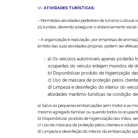
VI-
ATIVIDADES TURÍSTICAS
:
– Permitidas atividades pedestres de turismo cultural 
25 turistas, devendo assegurar o distanciamento social
– A organização e realização, por empresas de animação 
âmbito das suas atividades próprias, podem ser efetua
a) Os veículos automóveis apenas poderão t
ocupantes do veículo estejam munidos de d
b) Disponibilizar produto de higienização d
c) Uso de máscara de proteção pelos client
d) Limpeza e desinfeção do interior do veíc
atividades marítimo-turísticas na condição
a) Salvo as pequenas embarcações sem motor e as mot
mesmo agregado familiar ou quando todos os ocupante
b) Disponibilizar produto de higienização das mãos, s
c) Uso de máscara de proteção pelos clientes e colabo
d) Limpeza e desinfeção do interior da embarcação apó