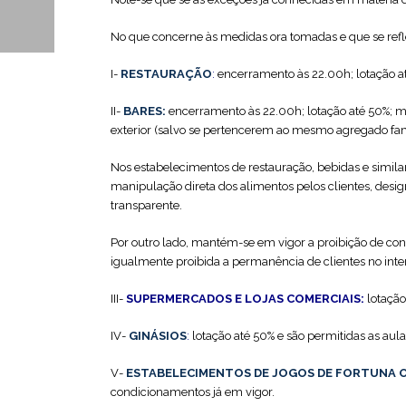
No que concerne às medidas ora tomadas e que se refl
I-
RESTAURAÇÃO
:
encerramento às 22.00h; lotação at
II-
BARES:
encerramento às 22.00h; lotação até 50%; me
exterior (salvo se pertencerem ao mesmo agregado fam
Nos estabelecimentos de restauração, bebidas e similar
manipulação direta dos alimentos pelos clientes, desig
transparente.
Por outro lado, mantém-se em vigor a proibição de con
igualmente proibida a permanência de clientes no inte
III-
SUPERMERCADOS E LOJAS COMERCIAIS:
lotaçã
IV-
GINÁSIOS
:
lotação até 50% e são permitidas as aula
V-
ESTABELECIMENTOS DE JOGOS DE FORTUNA OU
condicionamentos já em vigor.