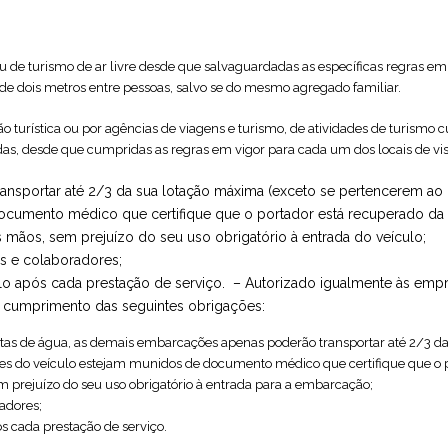
ou de turismo de ar livre desde que salvaguardadas as específicas regras e
 de dois metros entre pessoas, salvo se do mesmo agregado familiar.
turística ou por agências de viagens e turismo, de atividades de turismo cu
das, desde que cumpridas as regras em vigor para cada um dos locais de vis
ransportar até 2/3 da sua lotação máxima (exceto se pertencerem a
ocumento médico que certifique que o portador está recuperado d
as mãos, sem prejuízo do seu uso obrigatório à entrada do veículo;
es e colaboradores;
ulo após cada prestação de serviço.
– Autorizado igualmente às empre
 de cumprimento das seguintes obrigações:
as de água, as demais embarcações apenas poderão transportar até 2/3 da
s do veículo estejam munidos de documento médico que certifique que o 
em prejuízo do seu uso obrigatório à entrada para a embarcação;
radores;
s cada prestação de serviço.