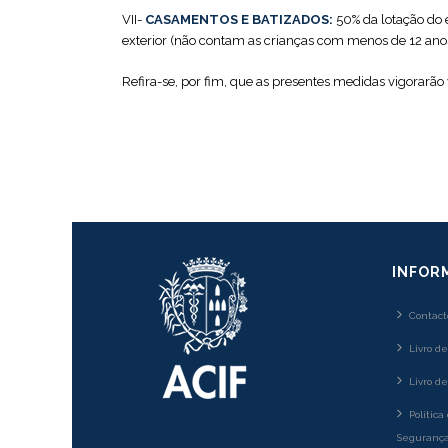
VII-
CASAMENTOS E BATIZADOS:
50% da lotação do 
exterior (não contam as crianças com menos de 12 anos 
Refira-se, por fim, que as presentes medidas vigorarão 
INFOR
Contact
Livro d
Livro d
Política
Segurança