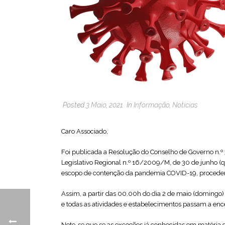
Posted
3 Maio, 2021
In
Informação
,
Noticias
Caro Associado,
Foi publicada a Resolução do Conselho de Governo n.º 
Legislativo Regional n.º 16/2009/M, de 30 de junho (q
escopo de contenção da pandemia COVID-19, procedend
Assim, a partir das 00.00h do dia 2 de maio (domingo) 
e todas as atividades e estabelecimentos passam a en
Note-se que se as exceções já conhecidas em matéria