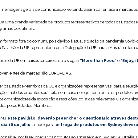
lga mensagens gerais de comunicação, evitando assim dar ênfase a marcas
clua uma grande variedade de produtos representativos de todos os Estados 
gramas de culinária.‎
um formato fora do comum, pois devido à atual situação da pandemia Covid-19 
, o Pavilhão da UE representado pela Delegação da UE para a Austrália, terá
curso da UE em países terceiros sob o slogan
“More than Food”
e
“Enjoy, 
 provenientes de marcas não EUROPEIAS.‎
ver os Estados-Membros da UE e organizações representativas, para a seleçã
ão final dos produtos será feita com base no equilíbrio entre os produtos pr
s organizadores da exposição e restrições logísticas relevantes. Os organiza
tos pelos Estados-Membros. ‎
grar este pavilhão, deverão preencher o questionário através dest
dia 16 de julho
, sendo que a
entrega de produtos em Sydney deverá s
esponsável por‎‎ fazer chegar os produtos ao armazém em Sydney, Austrália