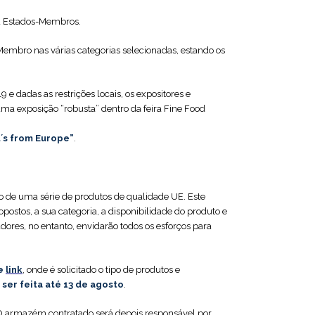
 ou Estados-Membros.
Membro nas várias categorias selecionadas, estando os
e dadas as restrições locais, os expositores e
 uma exposição “robusta” dentro da feira Fine Food
it´s from Europe”
.‎
o de uma série de produtos de qualidade UE. Este
opostos, a sua categoria, a disponibilidade do produto e
dores, no entanto, envidarão todos os esforços para
e
link
, onde é solicitado o tipo de produtos e
er feita até 13 de agosto
.
. O armazém contratado será depois responsável por