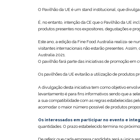
‎O Pavilhão da UE é um stand institucional, que divu
É, no entanto, intenção da CE que o Pavilhão da UE in
produtos presentes nos expositores, degustações e pro
‎Este ano, a edição da Fine Food Australia realiza-se n
visitantes internacionais não estarão presentes. Assim
Australia 2021.‎
‎O pavilhão fará parte das iniciativas de promoção em 
Os pavilhões da UE evitarão a utilização de produtos
‎
A divulgação desta iniciativa tem como objetivo envol
levantamento é para fins informativos sendo que a seleç
a sua compatibilidade com as regras estabelecidas pelo
acomodar o maior número possível de produtos propos
‎Os interessados em participar no evento e inte
quantidades. O prazo estabelecido termina no próximo
‎De referir que cada empresa candidata será a única r