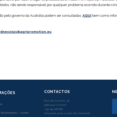
idos, não sendo responsável por qualquer problema ocorrido durante o tr
ção pelo governo da Austrália podem ser consultadas ‎
AQUI
bem como inform
ydney2021@agripromotion.eu
CONTACTOS
N
MAÇÕES
Rua dos Aranhas, 26
os
9000-044 Funchal
+351 291 206 800
e Reclamações – venda
(chamada para a rede fixa nacional)